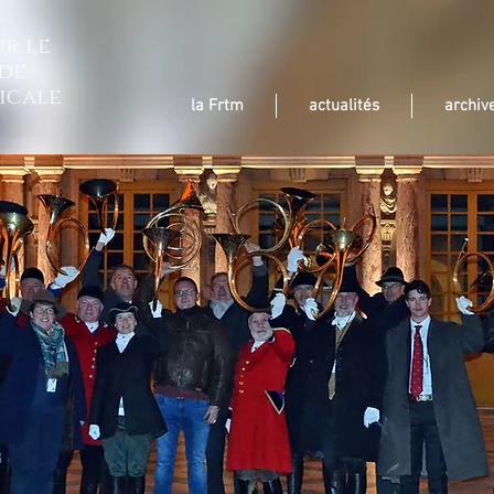
r le
de
icale
la Frtm
actualités
archiv