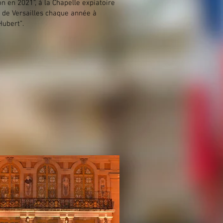
 en 2021”, à la Chapelle expiatoire
l de Versailles chaque année à
Hubert”
.