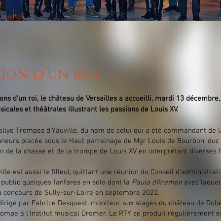
sion d’un roi
ions d’un roi, le château de Versailles a accueilli, mardi 13 décembre
cales et théâtrales illustrant les passions de Louis XV.
 Rallye Trompes d’Yauville, du nom de celui qui a été commandant de l
nneurs placée sous le Haut parrainage de Mgr Louis de Bourbon, duc 
 de la chasse et de la trompe de Louis XV en interprétant diverses 
lle est aussi le filleul, quittant une réunion du Conseil d’administra
 public quelques fanfares en solo dont la
Paula d’Aramon
avec laquell
u concours de Sully-sur-Loire en septembre 2022.
dirigé par Fabrice Desquest, moniteur aux stages du château de Dobe
rompe à l’Institut musical Dromer. Le RTY se produit régulièrement e