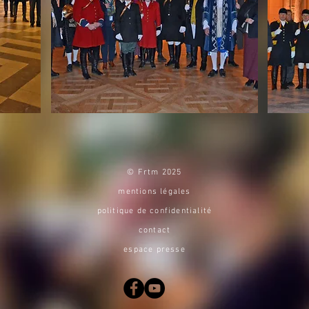
© Frtm 2025
mentions légales
politique de co
nfidentialité
contact
espace presse