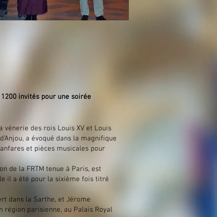
, 1200 invités pour une soirée
a vénerie des rois Louis XV et Louis
d’Anjou, a évoqué dans la magnifique
fanfares et pièces musicales pour
tion de la FRTM tenue à Paris, est
e il a été pour la sixième fois titré
rt dans la Sarthe, et Jérome
n région parisienne, au Palais Royal