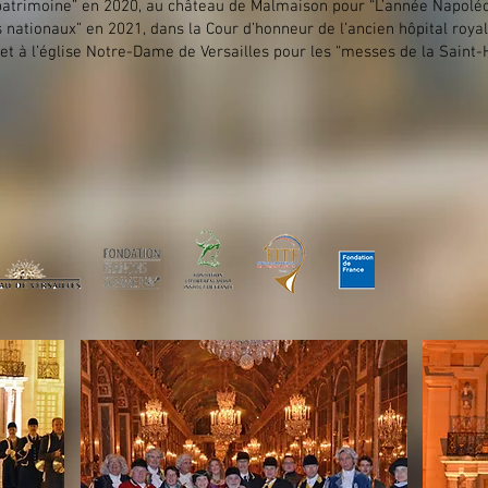
atrimoine” en 2020, au château de Malmaison pour “L’année Napoléon
ationaux” en 2021, dans la Cour d’honneur de l’ancien hôpital roya
 et à l’église Notre-Dame de Versailles pour les “messes de la Saint-