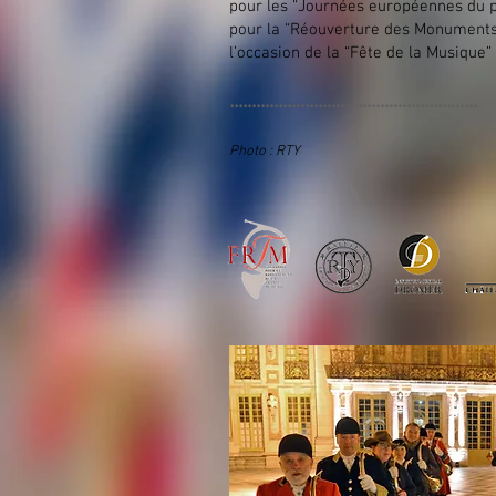
pour les “Journées européennes du p
pour la “Réouverture des Monuments n
l’occasion de la “Fête de la Musique”
........................................................
Photo : RTY