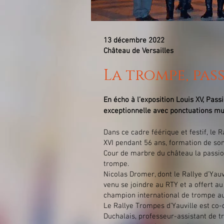
13 décembre 2022
Château de Versailles
La trompe, pas
En écho à l’exposition Louis XV, Pass
exceptionnelle avec ponctuations musi
Dans ce cadre féérique et festif, le
XVI pendant 56 ans, formation de so
Cour de marbre du château la passion
trompe.
Nicolas Dromer, dont le Rallye d’Yauvi
venu se joindre au RTY et a offert au
champion international de trompe a
Le Rallye Trompes d’Yauville est co-
Duchalais, professeur-assistant de t