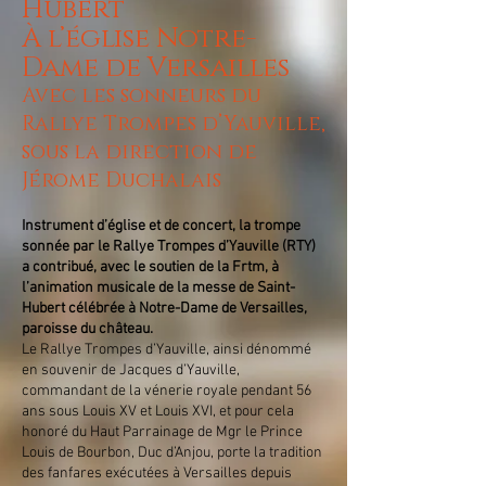
Hubert
À l’église Notre-
Dame de Versailles
Avec les sonneurs du
Rallye Trompes d’Yauville,
sous la direction de
Jérome Duchalais
Instrument d’église et de concert, la trompe
sonnée par le Rallye Trompes d’Yauville (RTY)
a contribué, avec le soutien de la Frtm, à
l’animation musicale de la messe de Saint-
Hubert célébrée à Notre-Dame de Versailles,
paroisse du château.
Le Rallye Trompes d’Yauville, ainsi dénommé
en souvenir de Jacques d’Yauville,
commandant de la vénerie royale pendant 56
ans sous Louis XV et Louis XVI, et pour cela
honoré du Haut Parrainage de Mgr le Prince
Louis de Bourbon, Duc d’Anjou, porte la tradition
des fanfares exécutées à Versailles depuis