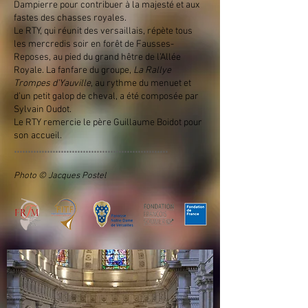
Dampierre pour contribuer à la majesté et aux
fastes des chasses royales.
Le RTY, qui réunit des versaillais, répète tous
les mercredis soir en forêt de Fausses-
Reposes, au pied du grand hêtre de l’Allée
Royale. La fanfare du groupe,
La Rallye
Trompes d’Yauville
, au rythme du menuet et
d’un petit galop de cheval, a été composée par
Sylvain Oudot.
Le RTY remercie le père Guillaume Boidot pour
son accueil.
........................................
................
Photo © Jacques Postel